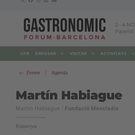
2
-
4 NO
Pavelló 
GFB
EXPOSAR
VISITAR
ACTIVITATS
Enrere
|
Agenda
Martín Habiague
Martín Habiague |
Fundació Mescladís
Espanya