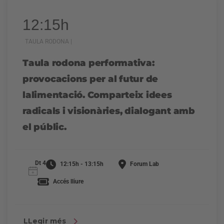
12:15h
TAULA RODONA |
Taula rodona performativa:
provocacions per al futur de
lalimentació. Comparteix idees
radicals i visionàries, dialogant amb
el públic.
Dt 4
12:15h - 13:15h
Forum Lab
Accés lliure
LLegir més