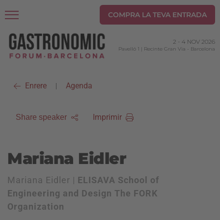
COMPRA LA TEVA ENTRADA
2
-
4 NOV 2026
Pavelló 1 | Recinte Gran Via
-
Barcelona
Enrere
Agenda
|
Imprimir
Share speaker
Mariana Eidler
Mariana Eidler |
ELISAVA School of
Engineering and Design The FORK
Organization