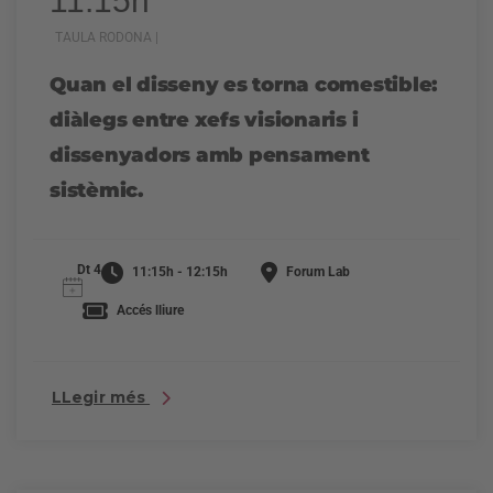
11:15h
TAULA RODONA |
Quan el disseny es torna comestible:
diàlegs entre xefs visionaris i
dissenyadors amb pensament
sistèmic.
Dt 4
11:15h - 12:15h
Forum Lab
Accés lliure
LLegir més