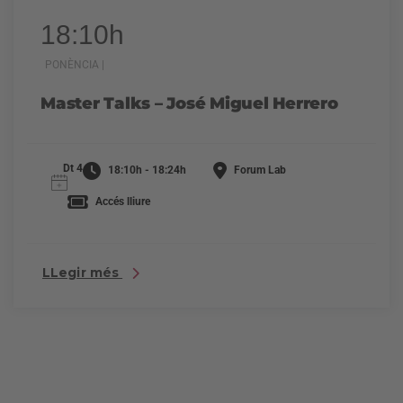
18:10h
PONÈNCIA |
Master Talks – José Miguel Herrero
Dt 4
18:10h - 18:24h
Forum Lab
Accés lliure
LLegir més