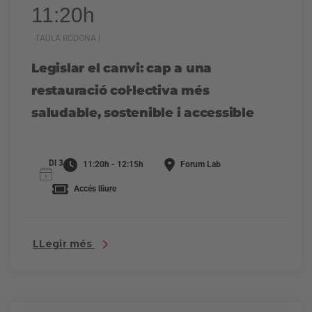
11:20h
TAULA RODONA |
Legislar el canvi: cap a una
restauració col·lectiva més
saludable, sostenible i accessible
Dl 3
11:20h - 12:15h
Forum Lab
Accés lliure
LLegir més