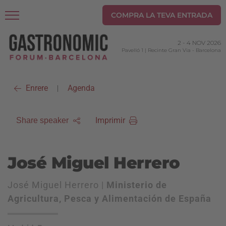
COMPRA LA TEVA ENTRADA
2
-
4 NOV 2026
Pavelló 1 | Recinte Gran Via
-
Barcelona
Enrere
Agenda
|
Imprimir
Share speaker
José Miguel Herrero
José Miguel Herrero |
Ministerio de
Agricultura, Pesca y Alimentación de España