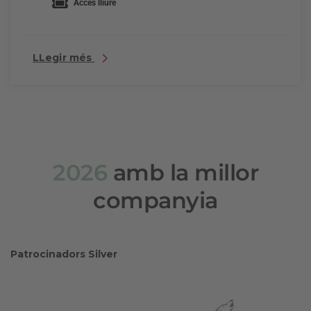
Accés lliure
LLegir més
2026
amb la millor
companyia
Patrocinadors Silver