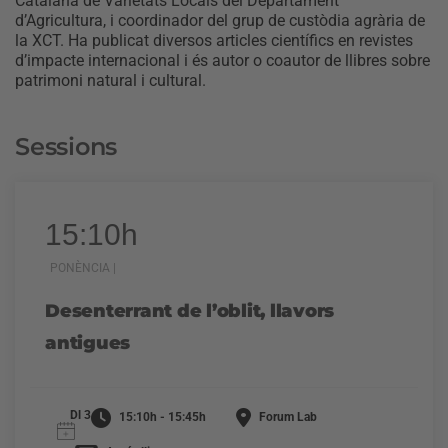
Catalana de Varietats Locals del Departament
d’Agricultura, i coordinador del grup de custòdia agrària de
la XCT. Ha publicat diversos articles científics en revistes
d’impacte internacional i és autor o coautor de llibres sobre
patrimoni natural i cultural.
Sessions
15:10h
PONÈNCIA |
Desenterrant de l’oblit, llavors
antigues
Dl 3
15:10h - 15:45h
Forum Lab