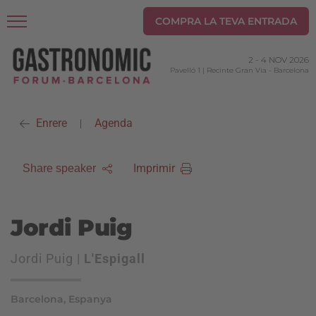
COMPRA LA TEVA ENTRADA
2
-
4 NOV 2026
Pavelló 1 | Recinte Gran Via
-
Barcelona
Enrere
Agenda
|
Imprimir
Share speaker
Jordi Puig
Jordi Puig |
L'Espigall
Barcelona, Espanya