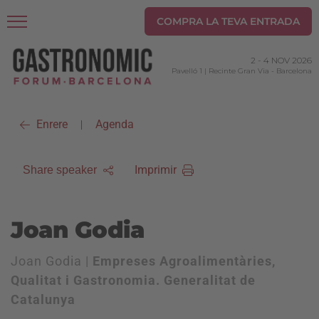
COMPRA LA TEVA ENTRADA
2
-
4 NOV 2026
Pavelló 1 | Recinte Gran Via
-
Barcelona
Enrere
Agenda
|
Imprimir
Share speaker
Joan Godia
Joan Godia |
Empreses Agroalimentàries,
Qualitat i Gastronomia. Generalitat de
Catalunya