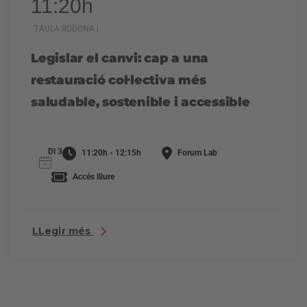
11:20h
TAULA RODONA |
Legislar el canvi: cap a una
restauració col·lectiva més
saludable, sostenible i accessible
Dl 3
11:20h - 12:15h
Forum Lab
Accés lliure
LLegir més