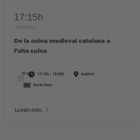
17:15h
PONÈNCIA |
De la cuina medieval catalana a
l’alta cuina
Dl 3
17:15h - 18:00h
Auditori
Accés lliure
LLegir més