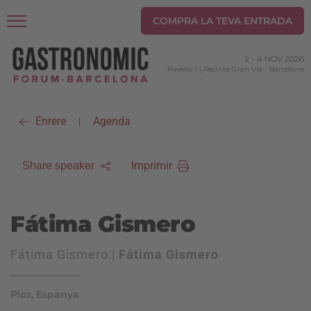
COMPRA LA TEVA ENTRADA
2
-
4 NOV 2026
Pavelló 1 | Recinte Gran Via
-
Barcelona
Enrere
Agenda
|
Imprimir
Share speaker
Fátima Gismero
Fátima Gismero |
Fátima Gismero
Pioz, Espanya