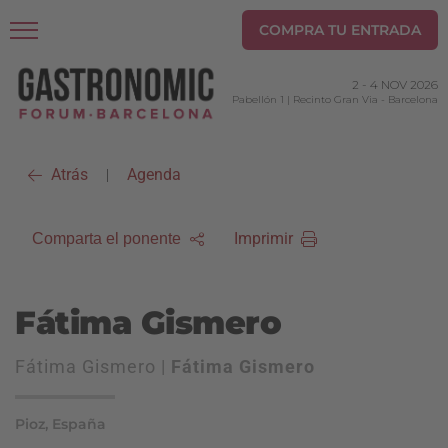
COMPRA TU ENTRADA
2
-
4 NOV 2026
Pabellón 1 | Recinto Gran Via
-
Barcelona
Atrás
Agenda
|
Imprimir
Comparta el ponente
Fátima Gismero
Fátima Gismero |
Fátima Gismero
Pioz, España