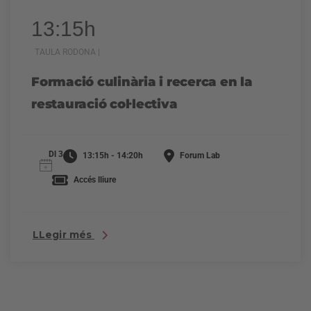
13:15h
TAULA RODONA |
Formació culinària i recerca en la
restauració col·lectiva
Dl 3
13:15h - 14:20h
Forum Lab
Accés lliure
LLegir més