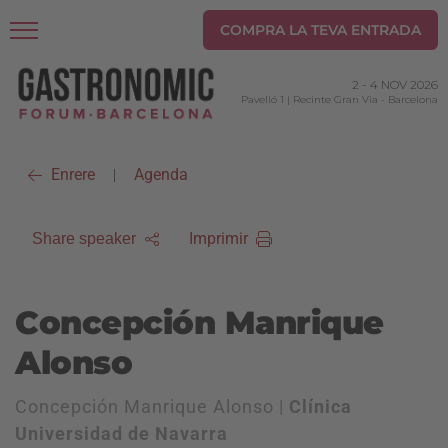
COMPRA LA TEVA ENTRADA
2
-
4 NOV 2026
Pavelló 1 | Recinte Gran Via
-
Barcelona
Enrere
Agenda
|
Imprimir
Share speaker
Concepción Manrique
Alonso
Concepción Manrique Alonso |
Clínica
Universidad de Navarra