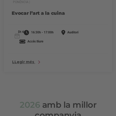
PONÈNCIA |
Evocar l’art a la cuina
Dt 4
16:30h - 17:00h
Auditori
Accés lliure
LLegir més
2026
amb la millor
companyia