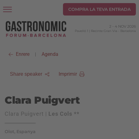
COMPRA LA TEVA ENTRADA
2
-
4 NOV 2026
Pavelló 1 | Recinte Gran Via
-
Barcelona
Enrere
Agenda
|
Imprimir
Share speaker
Clara Puigvert
Clara Puigvert |
Les Cols **
Olot, Espanya