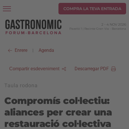
COMPRA LA TEVA ENTRADA
2
-
4 NOV 2026
Pavelló 1 | Recinte Gran Via
-
Barcelona
Enrere
Agenda
|
Descarregar PDF
Compartir esdeveniment
Taula rodona
Compromís col·lectiu:
aliances per crear una
restauració col·lectiva