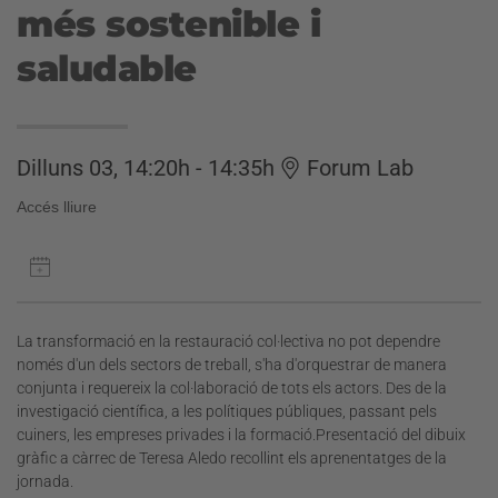
més sostenible i
saludable
Dilluns 03, 14:20h - 14:35h
Forum Lab
Accés lliure
La transformació en la restauració col·lectiva no pot dependre
només d'un dels sectors de treball, s'ha d'orquestrar de manera
conjunta i requereix la col·laboració de tots els actors. Des de la
investigació científica, a les polítiques públiques, passant pels
cuiners, les empreses privades i la formació.Presentació del dibuix
gràfic a càrrec de Teresa Aledo recollint els aprenentatges de la
jornada.