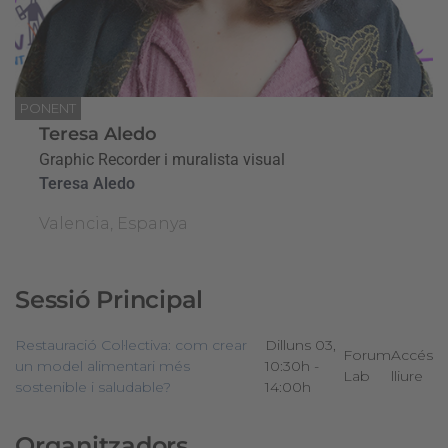
PONENT
Teresa Aledo
Graphic Recorder i muralista visual
Teresa Aledo
Valencia, Espanya
Sessió Principal
Restauració Col·lectiva: com crear
Dilluns 03,
Forum
Accés
un model alimentari més
10:30h -
Lab
lliure
sostenible i saludable?
14:00h
Organitzadors