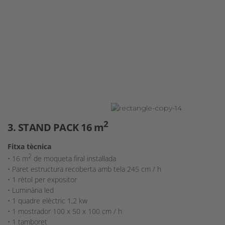
2
3. STAND PACK 16 m
Fitxa tècnica
2
• 16 m
de moqueta firal instal·lada
• Paret estructura recoberta amb tela 245 cm / h
• 1 rètol per expositor
• Luminària led
• 1 quadre elèctric 1,2 kw
• 1 mostrador 100 x 50 x 100 cm / h
• 1 tamboret