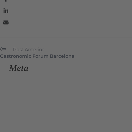
Post Anterior
Gastronomic Forum Barcelona
Meta
Entra
Canal de les entrades
Canal dels comentaris
WordPress.org (en anglès)