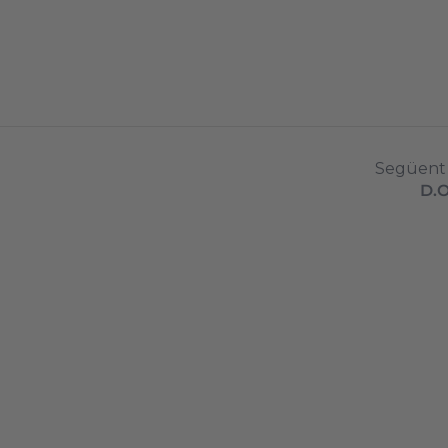
Següent
D.O