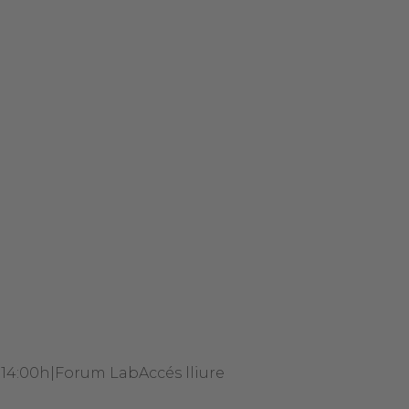
- 14:00h
|
Forum Lab
Accés lliure