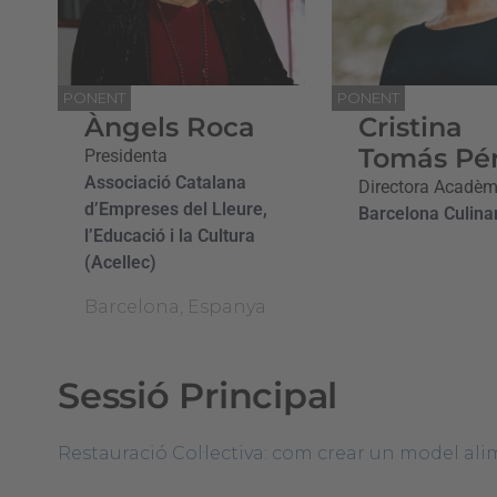
PONENT
PONENT
Àngels Roca
Cristina
Tomás Pé
Presidenta
Associació Catalana
Directora Acadèm
d’Empreses del Lleure,
Barcelona Culina
l’Educació i la Cultura
(Acellec)
Barcelona, Espanya
Sessió Principal
Restauració Col·lectiva: com crear un model ali