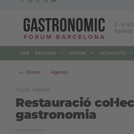
2
-
4 NO
Pavelló 
GFB
EXPOSAR
VISITAR
ACTIVITATS
Enrere
|
Agenda
Taula rodona
Restauració col·lec
gastronomia