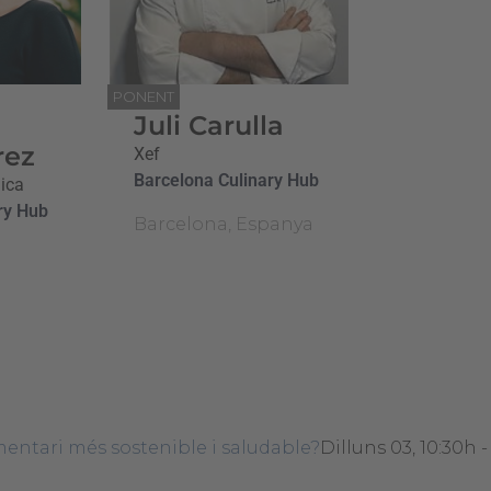
PONENT
Juli Carulla
rez
Xef
Barcelona Culinary Hub
ica
ry Hub
Barcelona, Espanya
mentari més sostenible i saludable?
Dilluns 03, 10:30h 