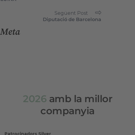
Següent Post
Diputació de Barcelona
Meta
Entra
Canal de les entrades
Canal dels comentaris
WordPress.org (en anglès)
2026
amb la millor
companyia
Patrocinadors Silver