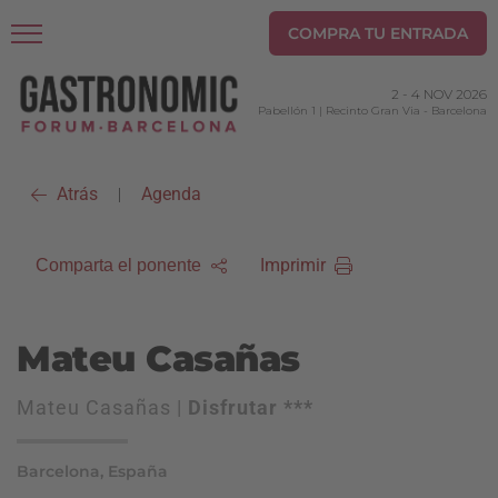
COMPRA TU ENTRADA
2
-
4 NOV 2026
Pabellón 1 | Recinto Gran Via
-
Barcelona
Atrás
Agenda
|
Imprimir
Comparta el ponente
Mateu Casañas
Mateu Casañas |
Disfrutar ***
Barcelona, España