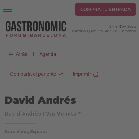
COMPRA TU ENTRADA
2
-
4 NOV 2026
Pabellón 1 | Recinto Gran Via
-
Barcelona
Atrás
Agenda
|
Imprimir
Comparta el ponente
David Andrés
David Andrés |
Via Veneto *
Barcelona, España