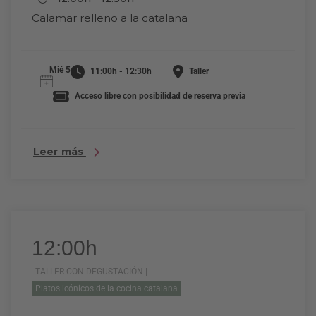
Calamar relleno a la catalana
Mié 5
11:00h - 12:30h
Taller
Acceso libre con posibilidad de reserva previa
Leer más
12:00h
TALLER CON DEGUSTACIÓN |
Platos icónicos de la cocina catalana