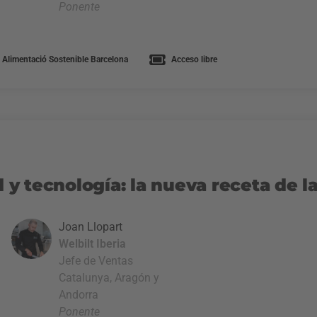
Ponente
 Alimentació Sostenible Barcelona
Acceso libre
d y tecnología: la nueva receta de l
Joan Llopart
Welbilt Iberia
Jefe de Ventas
Catalunya, Aragón y
Andorra
Ponente