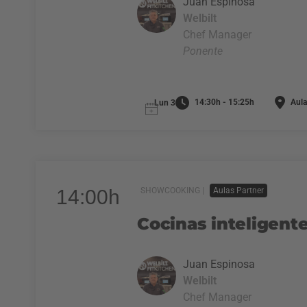
Juan Espinosa
Welbilt
Chef Manager
Ponente
14:30h - 15:25h
Aula
Lun 3
14:00h
SHOWCOOKING |
Aulas Partner
Cocinas inteligente
Juan Espinosa
Welbilt
Chef Manager