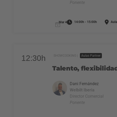
Ponente
14:00h - 15:00h
Aula
Mar 4
12:30h
SHOWCOOKING |
Aulas Partner
Talento, flexibilida
Dani Fernández
Welbilt Iberia
Director Comercial
Ponente