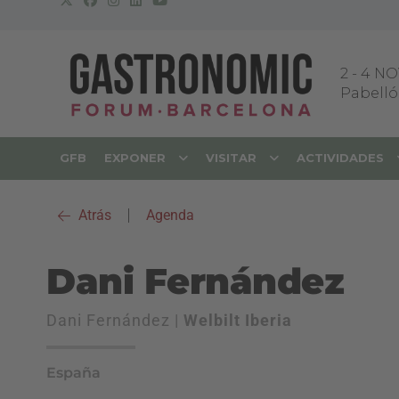
2
-
4 NO
Pabellón
GFB
EXPONER
VISITAR
ACTIVIDADES
Atrás
|
Agenda
Dani Fernández
Dani Fernández |
Welbilt Iberia
España