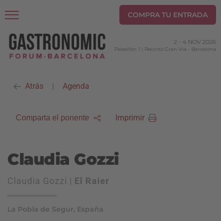
COMPRA TU ENTRADA
2
-
4 NOV 2026
Pabellón 1 | Recinto Gran Via
-
Barcelona
Atrás
Agenda
|
Imprimir
Comparta el ponente
Claudia Gozzi
Claudia Gozzi |
El Raier
La Pobla de Segur, España