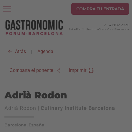
COMPRA TU ENTRADA
2
-
4 NOV 2026
Pabellón 1 | Recinto Gran Via
-
Barcelona
Atrás
Agenda
|
Imprimir
Comparta el ponente
Adrià Rodon
Adrià Rodon |
Culinary Institute Barcelona
Barcelona, España