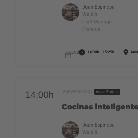
Juan Espinosa
Welbilt
Chef Manager
Ponente
14:30h - 15:25h
Aula
Lun 3
14:00h
SHOWCOOKING |
Aulas Partner
Cocinas inteligente
Juan Espinosa
Welbilt