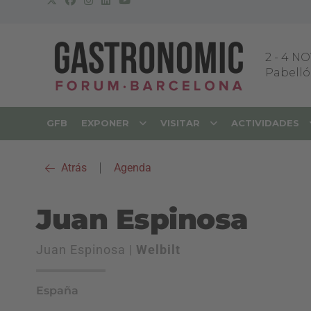
2
-
4 NO
Pabellón
GFB
EXPONER
VISITAR
ACTIVIDADES
Atrás
|
Agenda
Juan Espinosa
Juan Espinosa |
Welbilt
España