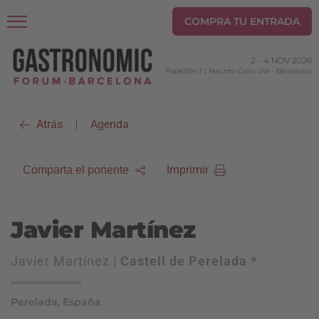
COMPRA TU ENTRADA
2
-
4 NOV 2026
Pabellón 1 | Recinto Gran Via
-
Barcelona
Atrás
Agenda
|
Imprimir
Comparta el ponente
Javier Martínez
Javier Martínez |
Castell de Perelada *
Perelada, España