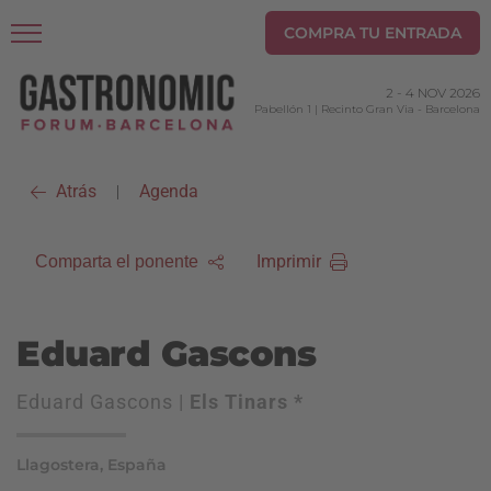
COMPRA TU ENTRADA
2
-
4 NOV 2026
Pabellón 1 | Recinto Gran Via
-
Barcelona
Atrás
Agenda
|
Imprimir
Comparta el ponente
Eduard Gascons
Eduard Gascons |
Els Tinars *
Llagostera, España