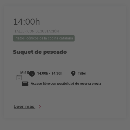
14:00h
TALLER CON DEGUSTACIÓN |
Platos icónicos de la cocina catalana
Suquet de pescado
Mié 5
14:00h - 14:30h
Taller
Acceso libre con posibilidad de reserva previa
Leer más