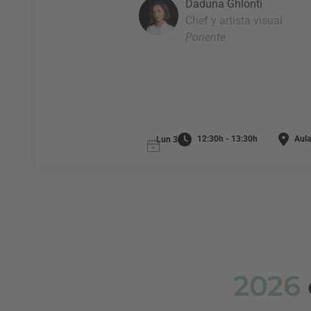
Daduna Ghlonti
Chef y artista visual
Ponente
12:30h - 13:30h
Aula
Lun 3
2026