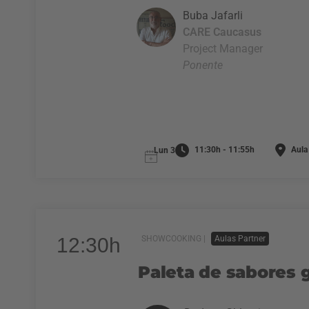
Buba Jafarli
CARE Caucasus
Project Manager
Ponente
11:30h - 11:55h
Aula 
Lun 3
12:30h
SHOWCOOKING |
Aulas Partner
Paleta de sabores 