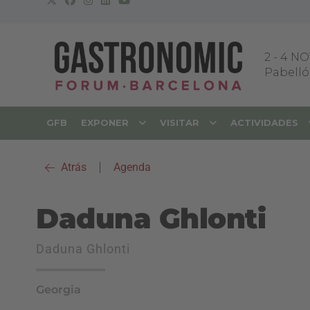
2
-
4 NO
Pabellón
GFB
EXPONER
VISITAR
ACTIVIDADES
Atrás
|
Agenda
Daduna Ghlonti
Daduna Ghlonti
Georgia