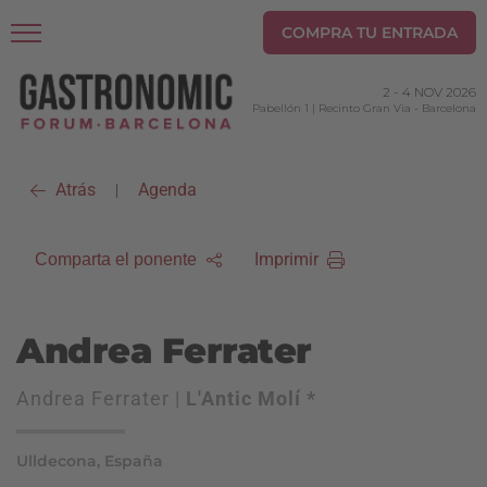
COMPRA TU ENTRADA
2
-
4 NOV 2026
Pabellón 1 | Recinto Gran Via
-
Barcelona
Atrás
Agenda
|
Imprimir
Comparta el ponente
Andrea Ferrater
Andrea Ferrater |
L'Antic Molí *
Ulldecona, España