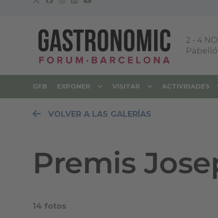
2
-
4 NO
Pabellón
GFB
EXPONER
VISITAR
ACTIVIDADES
VOLVER A LAS GALERÍAS
Premis Jose
14 fotos