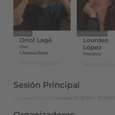
PONENTE
PRESENTADORA
Oriol Lagé
Lourdes
López
Chef
L'Anxova Divina
Periodista
Barcelona, España
Barcelona, Es
Sesión Principal
La nueva tradición II
martes 04, 16:00h - 17:00h
|
T
Organizadores