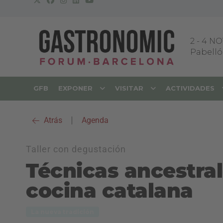
2
-
4 NO
Pabellón
GFB
EXPONER
VISITAR
ACTIVIDADES
Atrás
|
Agenda
Taller con degustación
Técnicas ancestral
cocina catalana
La nueva tradición