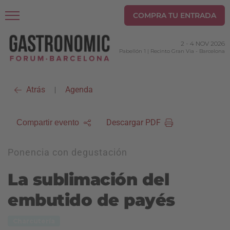
COMPRA TU ENTRADA
2
-
4 NOV 2026
Pabellón 1 | Recinto Gran Via
-
Barcelona
Atrás
Agenda
|
Descargar PDF
Compartir evento
Ponencia con degustación
La sublimación del
embutido de payés
Charcutería