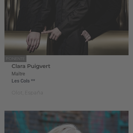
PONENTE
Clara Puigvert
Maître
Les Cols **
Olot, España