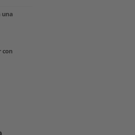
n una
r con
a