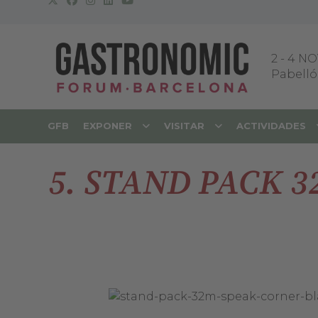
2
-
4 NO
Pabellón
GFB
EXPONER
VISITAR
ACTIVIDADES
5. STAND PACK 3