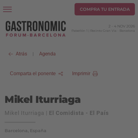
COMPRA TU ENTRADA
2
-
4 NOV 2026
Pabellón 1 | Recinto Gran Via
-
Barcelona
Atrás
Agenda
|
Imprimir
Comparta el ponente
Mikel Iturriaga
Mikel Iturriaga |
El Comidista - El País
Barcelona, España