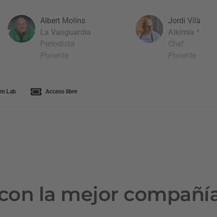
Albert Molins
Jordi Vilà
La Vanguardia
Alkimia *
Periodista
Chef
Ponente
Ponente
m Lab
Acceso libre
con la mejor compañí