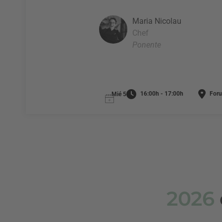
Maria Nicolau
Chef
Ponente
16:00h - 17:00h
Foru
Mié 5
2026