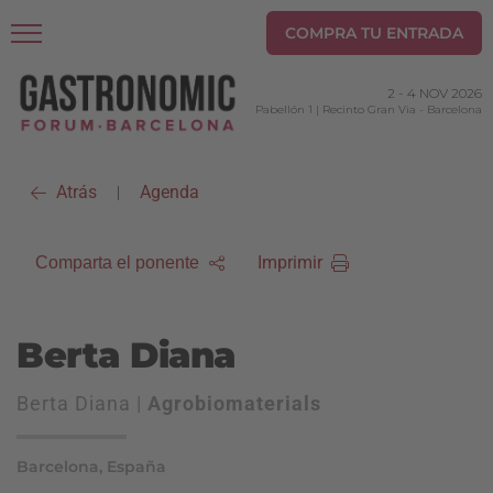
COMPRA TU ENTRADA
2
-
4 NOV 2026
Pabellón 1 | Recinto Gran Via
-
Barcelona
Atrás
Agenda
|
Imprimir
Comparta el ponente
Berta Diana
Berta Diana |
Agrobiomaterials
Barcelona, España