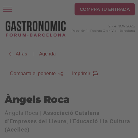
COMPRA TU ENTRADA
2
-
4 NOV 2026
Pabellón 1 | Recinto Gran Via
-
Barcelona
Atrás
Agenda
|
Imprimir
Comparta el ponente
Àngels Roca
Àngels Roca |
Associació Catalana
d’Empreses del Lleure, l’Educació i la Cultura
(Acellec)