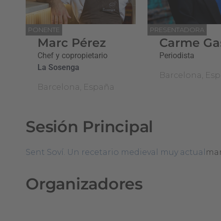
PONENTE
PRESENTADORA
Marc Pérez
Carme Gas
Chef y copropietario
Periodista
La Sosenga
Barcelona, Es
Barcelona, España
Sesión Principal
Sent Soví. Un recetario medieval muy actual
mar
Organizadores