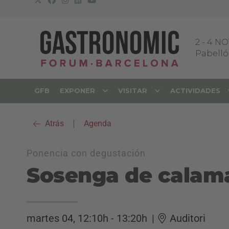
2
-
4 NO
Pabellón
GFB
EXPONER
VISITAR
ACTIVIDADES
Atrás
|
Agenda
Ponencia con degustación
Sosenga de calama
martes 04, 12:10h - 13:20h
|
Auditori