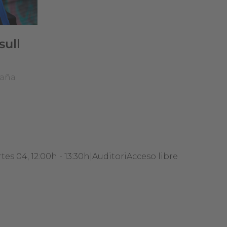
ull
paña
tes 04, 12:00h - 13:30h
|
Auditori
Acceso libre