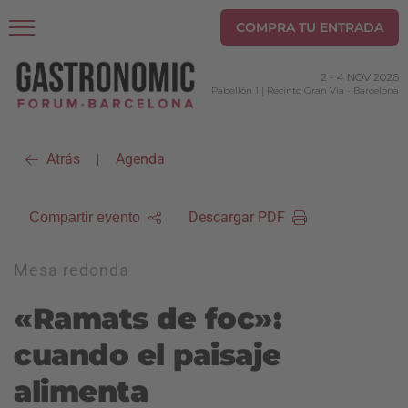
COMPRA TU ENTRADA
2
-
4 NOV 2026
Pabellón 1 | Recinto Gran Via
-
Barcelona
Atrás
Agenda
|
Descargar PDF
Compartir evento
Mesa redonda
«Ramats de foc»:
cuando el paisaje
alimenta