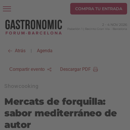
COMPRA TU ENTRADA
2
-
4 NOV 2026
Pabellón 1 | Recinto Gran Via
-
Barcelona
Atrás
Agenda
|
Descargar PDF
Compartir evento
Showcooking
Mercats de forquilla:
sabor mediterráneo de
autor