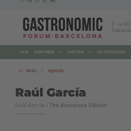
2
-
4 NO
Pabellón
GFB
EXPONER
VISITAR
ACTIVIDADES
Atrás
|
Agenda
Raúl García
Raúl García |
The Barcelona Edition