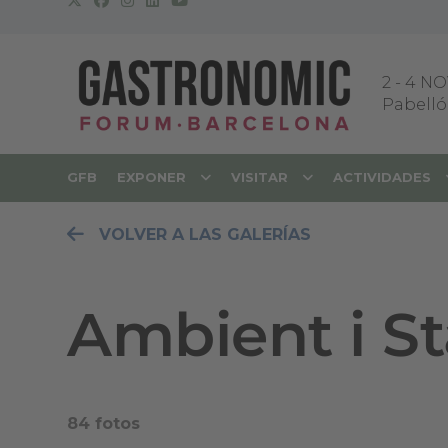
2
-
4 NO
Pabellón
GFB
EXPONER
VISITAR
ACTIVIDADES
VOLVER A LAS GALERÍAS
Ambient i S
84 fotos