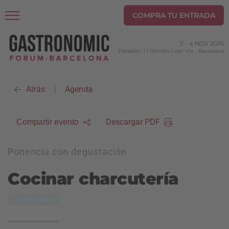
COMPRA TU ENTRADA
2
-
4 NOV 2026
Pabellón 1 | Recinto Gran Via
-
Barcelona
Atrás
Agenda
|
Descargar PDF
Compartir evento
Ponencia con degustación
Cocinar charcutería
Charcutería