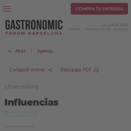
COMPRA TU ENTRADA
2
-
4 NOV 2026
Pabellón 1 | Recinto Gran Via
-
Barcelona
Atrás
Agenda
|
Descargar PDF
Compartir evento
Showcooking
Influencias
Aulas Partner