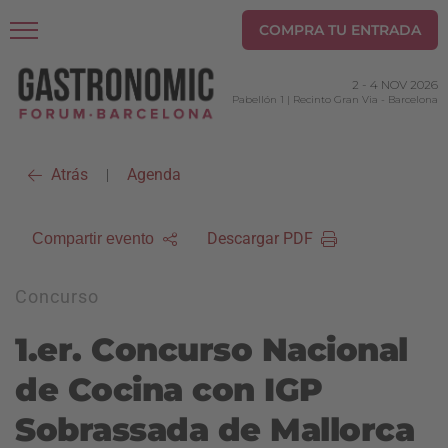
COMPRA TU ENTRADA
2
-
4 NOV 2026
Pabellón 1 | Recinto Gran Via
-
Barcelona
Atrás
Agenda
|
Descargar PDF
Compartir evento
Concurso
1.er. Concurso Nacional
de Cocina con IGP
Sobrassada de Mallorca