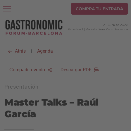
COMPRA TU ENTRADA
2
-
4 NOV 2026
Pabellón 1 | Recinto Gran Via
-
Barcelona
Atrás
Agenda
|
Descargar PDF
Compartir evento
Presentación
Master Talks – Raúl
García