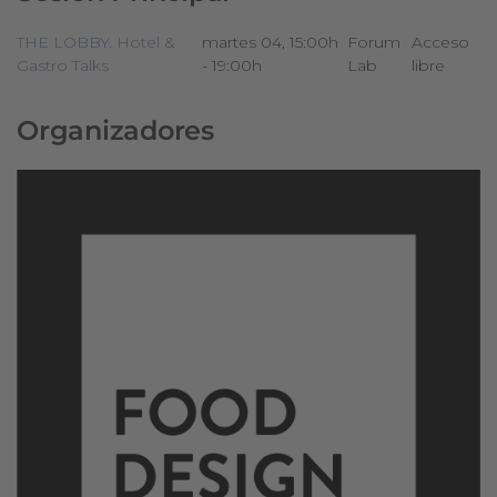
THE LOBBY. Hotel &
martes 04, 15:00h
Forum
Acceso
Gastro Talks
- 19:00h
Lab
libre
Organizadores