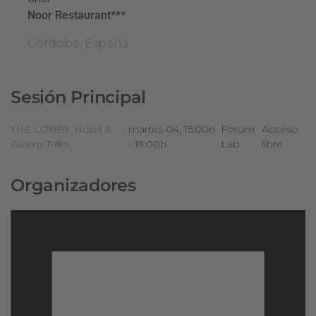
Noor Restaurant***
Córdoba, España
Sesión Principal
THE LOBBY. Hotel &
martes 04, 15:00h
Forum
Acceso
Gastro Talks
- 19:00h
Lab
libre
Organizadores