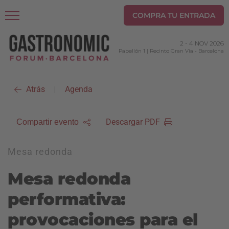
COMPRA TU ENTRADA
2
-
4 NOV 2026
Pabellón 1 | Recinto Gran Via
-
Barcelona
Atrás
Agenda
|
Descargar PDF
Compartir evento
Mesa redonda
Mesa redonda
performativa:
provocaciones para el