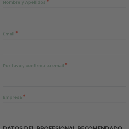
*
Nombre y Apellidos
*
Email
*
Por favor, confirma tu email
*
Empresa
DATOS DEL PROFESIONAL RECOMENDADO