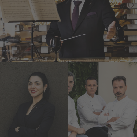
Joan Carles Ibáñez
Lasarte***
Mateu
Marianna
Casañas,
Suarez
Oriol Castro
d’Alessandro
y Eduard
Celler de Can Roca***
Xatruch
Disfrutar***