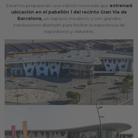
Estamos preparando una edición renovada que
estrenará
ubicación en el pabellón 1 del recinto Gran Via de
Barcelona,
un espacio moderno y con grandes
instalaciones diseñado para facilitar la experiencia de
expositores y visitantes.
A
E
u
l
l
r
a
e
M
b