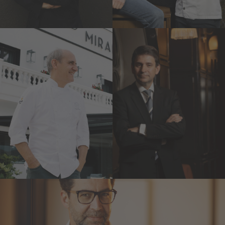
Paco Pérez
Pere Monje
Miramar** y Enoteca**
Via Véneto