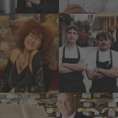
Elisabeth G.
Joao Kather
Iborra
y Miguel de
Mundialmente
Aguilar
conocida como la
Tetsu
sumiller de la carne