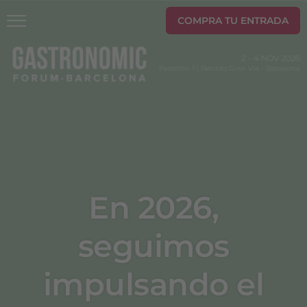
COMPRA TU ENTRADA
2
-
4 NOV 2026
Pabellón 1 | Recinto Gran Via
-
Barcelona
En 2026,
seguimos
impulsando el