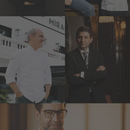
Paco Pérez
Pere Monje
Miramar** y Enoteca**
Via Véneto