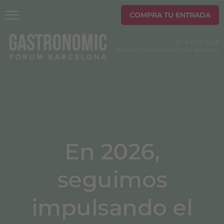
COMPRA TU ENTRADA
2
-
4 NOV 2026
Pabellón 1 | Recinto Gran Via
-
Barcelona
En 2026,
seguimos
impulsando el