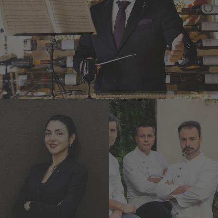
Joan Carles Ibáñez
Lasarte***
Mateu
Marianna
Casañas,
Suarez
Oriol Castro
d’Alessandro
y Eduard
Celler de Can Roca***
Xatruch
Disfrutar***