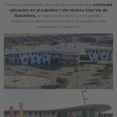
Estamos preparando una edición renovada que
estrenará
ubicación en el pabellón 1 del recinto Gran Via de
Barcelona,
un espacio moderno y con grandes
instalaciones diseñado para facilitar la experiencia de
expositores y visitantes.
A
E
u
l
l
r
a
e
M
b