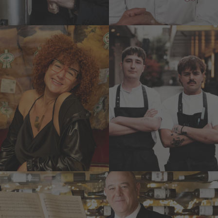
Elisabeth G.
Joao Kather
Iborra
y Miguel de
Mundialmente
Aguilar
conocida como la
Tetsu
sumiller de la carne