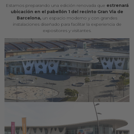
Estamos preparando una edición renovada que
estrenará
ubicación en el pabellón 1 del recinto Gran Via de
Barcelona,
un espacio moderno y con grandes
instalaciones diseñado para facilitar la experiencia de
expositores y visitantes.
A
E
u
l
l
r
a
e
M
b