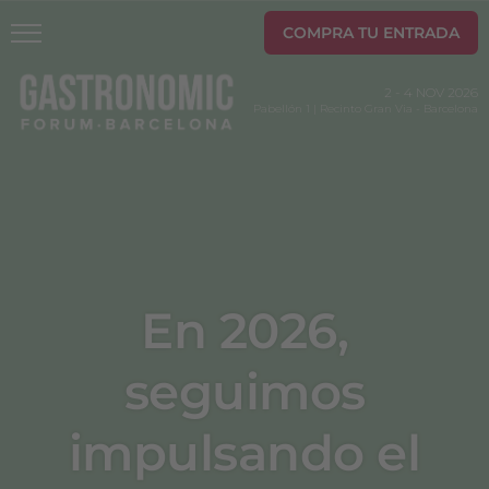
COMPRA TU ENTRADA
2
-
4 NOV 2026
Pabellón 1 | Recinto Gran Via
-
Barcelona
En 2026,
seguimos
impulsando el