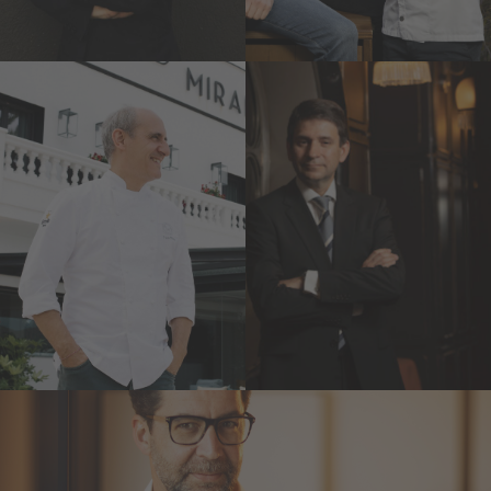
Paco Pérez
Pere Monje
Miramar** y Enoteca**
Via Véneto