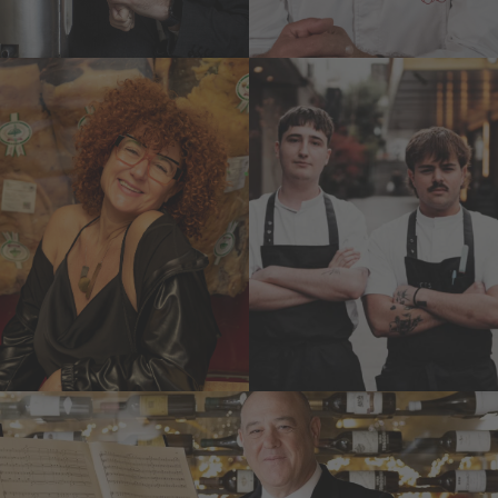
Elisabeth G.
Joao Kather
Iborra
y Miguel de
Mundialmente
Aguilar
conocida como la
Tetsu
sumiller de la carne