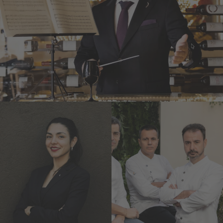
Joan Carles Ibáñez
Lasarte***
Mateu
Marianna
Casañas,
Suarez
Oriol Castro
d’Alessandro
y Eduard
Celler de Can Roca***
Xatruch
Disfrutar***